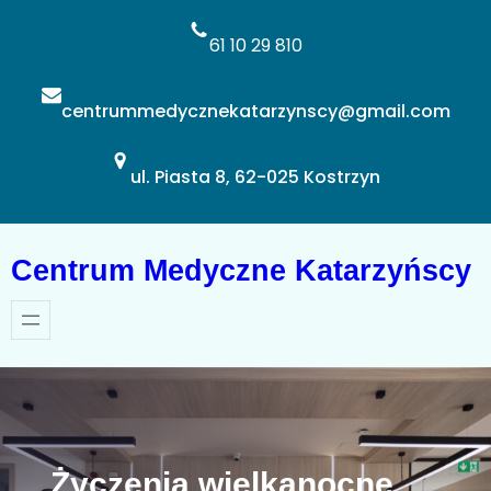
Przejdź
do
61 10 29 810
treści
centrummedycznekatarzynscy@gmail.com
ul. Piasta 8, 62-025 Kostrzyn
Centrum Medyczne Katarzyńscy
Życzenia wielkanocne