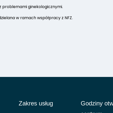
 z problemami ginekologicznymi.
udzielana w ramach współpracy z NFZ.
Zakres usług
Godziny otw