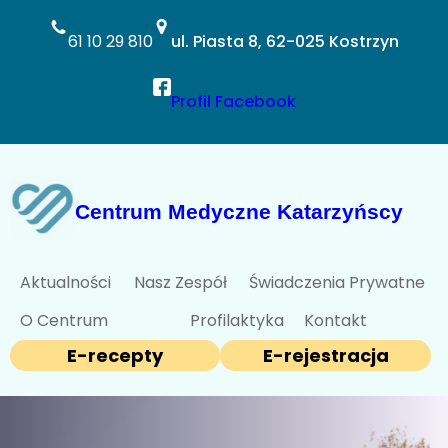
Przejdź
do
61 10 29 810
ul. Piasta 8, 62-025 Kostrzyn
treści
Profil Facebook
Centrum Medyczne Katarzyńscy
Aktualności
Nasz Zespół
Świadczenia Prywatne
O Centrum
Profilaktyka
Kontakt
E-recepty
E-rejestracja